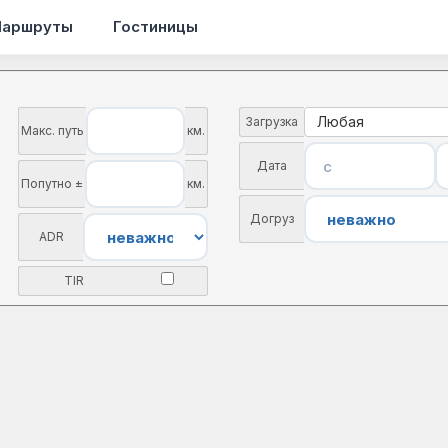
аршруты
Гостиницы
Любая
Загрузка
Макс. путь
км.
Дата
Попутно ±
км.
Догруз
ADR
TIR