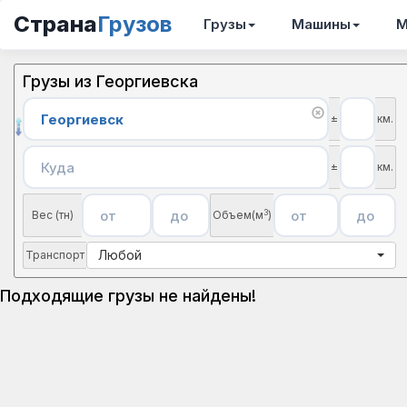
Страна
Грузов
Грузы
Машины
М
Грузы из Георгиевска
±
км.
±
км.
3
Вес (тн)
Объем(м
)
Любой
Транспорт
Подходящие грузы не найдены!