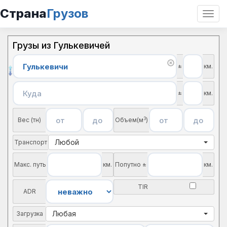
Страна
Грузов
Откр
нави
Грузы из Гулькевичей
±
км.
±
км.
3
Вес (тн)
Объем(м
)
Любой
Транспорт
Макс. путь
км.
Попутно ±
км.
TIR
ADR
Любая
Загрузка