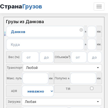
Страна
Грузов
Откр
нави
Грузы из Данкова
±
км.
±
км.
3
Вес (тн)
Объем(м
)
Любой
Транспорт
Макс. путь
км.
Попутно ±
км.
TIR
ADR
Любая
Загрузка