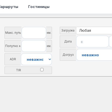
аршруты
Гостиницы
Любая
Загрузка
Макс. путь
км.
Дата
Попутно ±
км.
Догруз
ADR
TIR