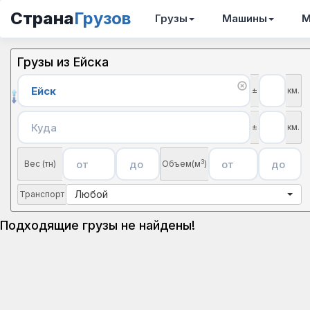
Страна
Грузов
Грузы
Машины
М
Грузы из Ейска
±
км.
±
км.
3
Вес (тн)
Объем(м
)
Любой
Транспорт
Подходящие грузы не найдены!