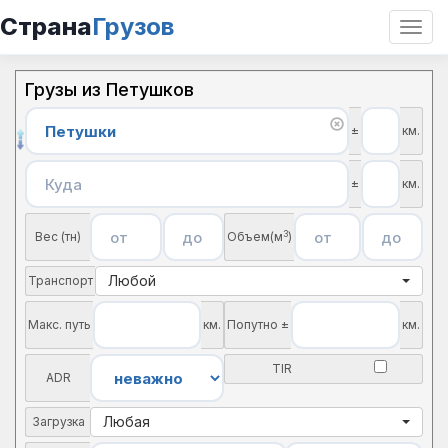
Страна
Грузов
Откр
нави
Грузы из Петушков
±
км.
±
км.
3
Вес (тн)
Объем(м
)
Любой
Транспорт
Макс. путь
км.
Попутно ±
км.
TIR
ADR
Любая
Загрузка