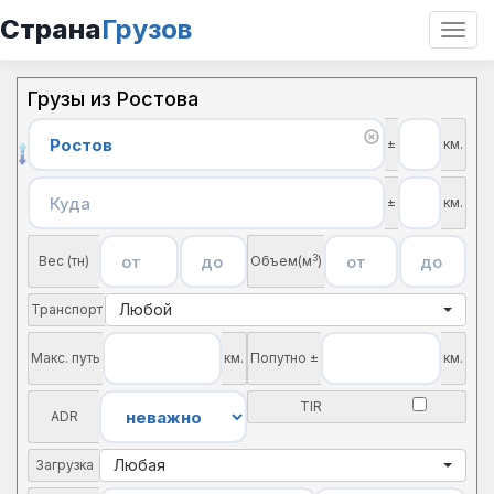
Страна
Грузов
Откр
нави
Грузы из Ростова
±
км.
±
км.
3
Вес (тн)
Объем(м
)
Любой
Транспорт
Макс. путь
км.
Попутно ±
км.
TIR
ADR
Любая
Загрузка