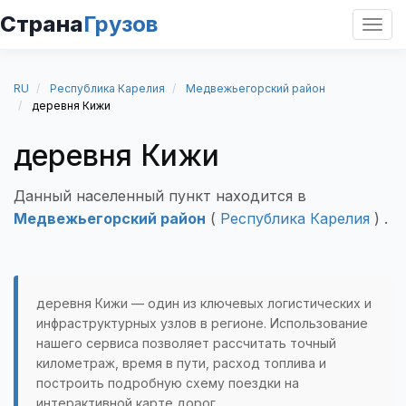
Страна
Грузов
Откр
нави
RU
Республика Карелия
Медвежьегорский район
деревня Кижи
деревня Кижи
Данный населенный пункт находится в
Медвежьегорский район
(
Республика Карелия
) .
деревня Кижи — один из ключевых логистических и
инфраструктурных узлов в регионе. Использование
нашего сервиса позволяет рассчитать точный
километраж, время в пути, расход топлива и
построить подробную схему поездки на
интерактивной карте дорог.