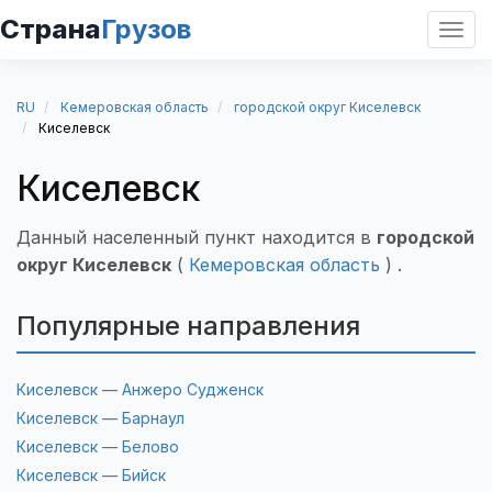
Страна
Грузов
Откр
нави
RU
Кемеровская область
городской округ Киселевск
Киселевск
Киселевск
Данный населенный пункт находится в
городской
округ Киселевск
(
Кемеровская область
) .
Популярные направления
Киселевск — Анжеро Судженск
Киселевск — Барнаул
Киселевск — Белово
Киселевск — Бийск