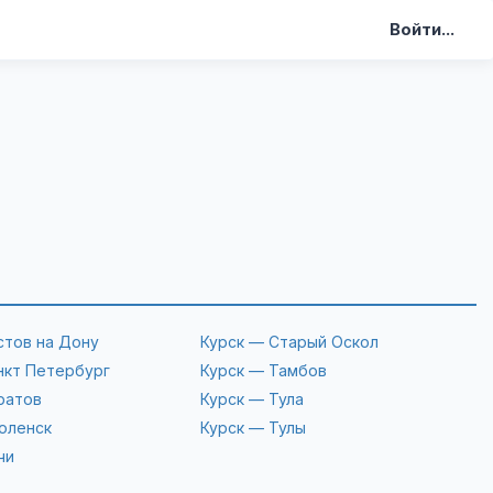
Войти...
стов на Дону
Курск — Старый Оскол
нкт Петербург
Курск — Тамбов
ратов
Курск — Тула
оленск
Курск — Тулы
чи