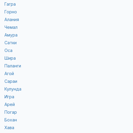
Гагра
Горно
Алания
Чемал
Амура
Сатки
Оса
Шира
Паланги
Агой
Сараи
Кулунда
Игра
Арей
Погар
Бохан
Хава