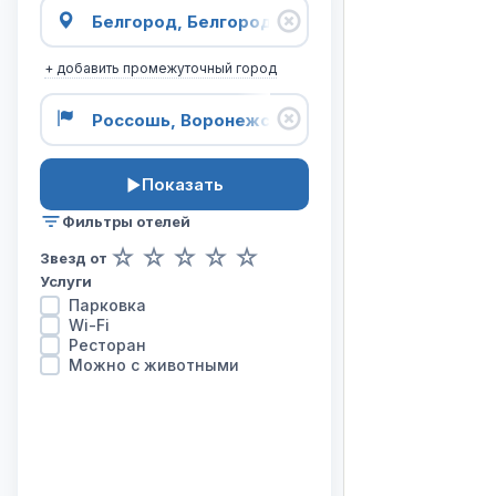
карта
отелей
на
+ добавить промежуточный город
маршруте
из
города
Белгород
в
Показать
город
Россошь.
Фильтры отелей
☆
☆
☆
☆
☆
Звезд от
Услуги
Парковка
Wi-Fi
Ресторан
Можно с животными