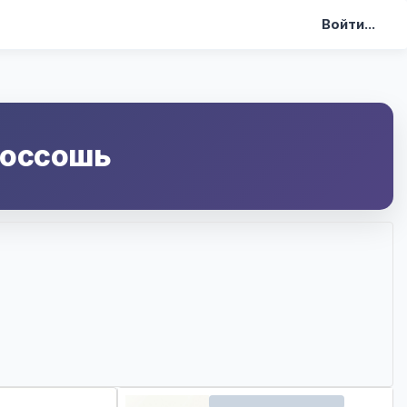
Войти...
оссошь