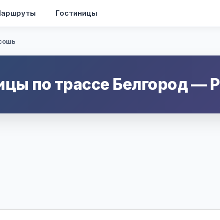
аршруты
Гостиницы
сошь
ицы по трассе
Белгород
—
Р