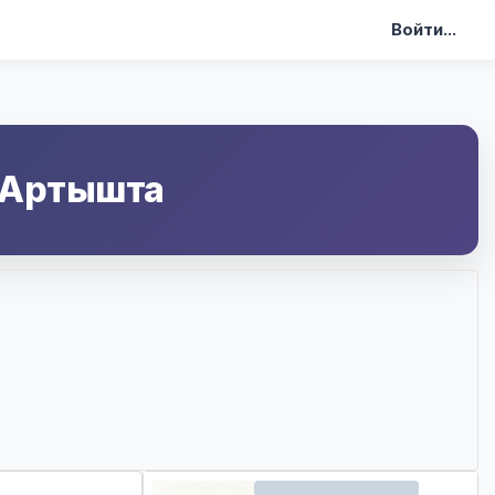
Войти...
 Артышта