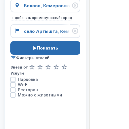
карта
отелей
на
+ добавить промежуточный город
маршруте
из
города
Белово
в
Показать
город
село
Фильтры отелей
Артышта.
☆
☆
☆
☆
☆
Звезд от
Услуги
Парковка
Wi-Fi
Ресторан
Можно с животными