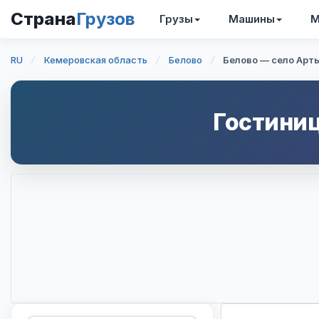
Страна
Грузов
Грузы
Машины
М
RU
Кемеровская область
Белово
Белово — село Ар
Гостиниц
Интерактивная