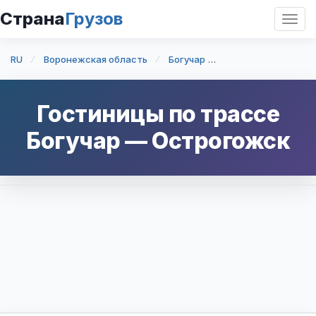
Страна
Грузов
Откр
нави
RU
Воронежская область
Богучар
Богучар — Острог
Гостиницы по трассе
Богучар
—
Острогожск