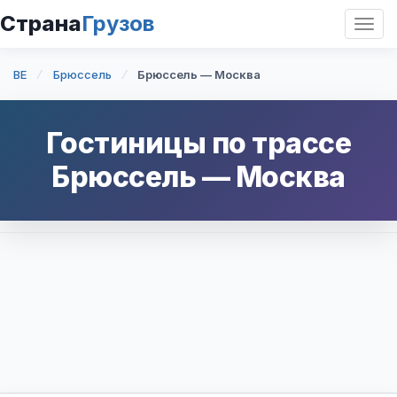
Страна
Грузов
Откр
нави
BE
Брюссель
Брюссель — Москва
Гостиницы по трассе
Брюссель
—
Москва