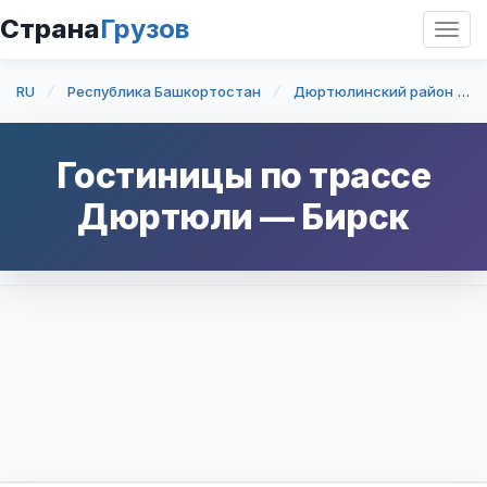
Страна
Грузов
Откр
нави
RU
Республика Башкортостан
Дюртюлинский район
Гостиницы по трассе
Дюртюли
—
Бирск