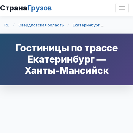
Страна
Грузов
Откр
нави
RU
Свердловская область
Екатеринбург
Екатеринбу
Гостиницы по трассе
Екатеринбург
—
Ханты-Мансийск