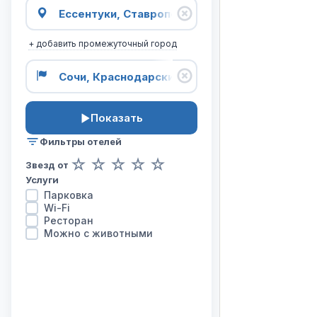
карта
отелей
на
+ добавить промежуточный город
маршруте
из
города
Ессентуки
в
Показать
город
Сочи.
Фильтры отелей
☆
☆
☆
☆
☆
Звезд от
Услуги
Парковка
Wi-Fi
Ресторан
Можно с животными