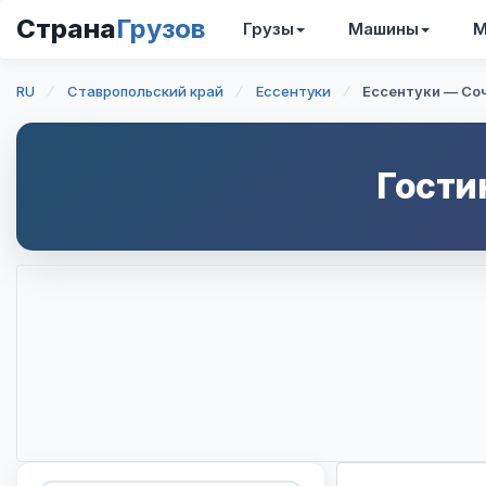
Страна
Грузов
Грузы
Машины
М
RU
Ставропольский край
Ессентуки
Ессентуки — Со
Гости
Интерактивная