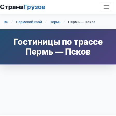
Страна
Грузов
Откр
нави
RU
Пермский край
Пермь
Пермь — Псков
Гостиницы по трассе
Пермь
—
Псков