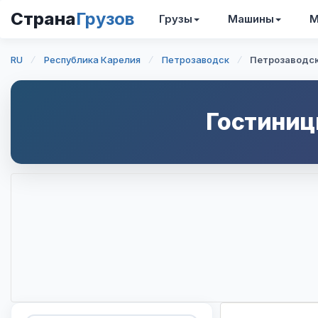
Страна
Грузов
Грузы
Машины
М
RU
Республика Карелия
Петрозаводск
Петрозаводск
Гостиниц
Интерактивная