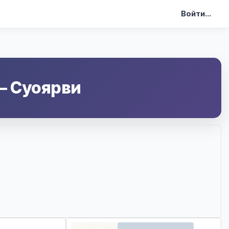
Войти...
—
Суоярви