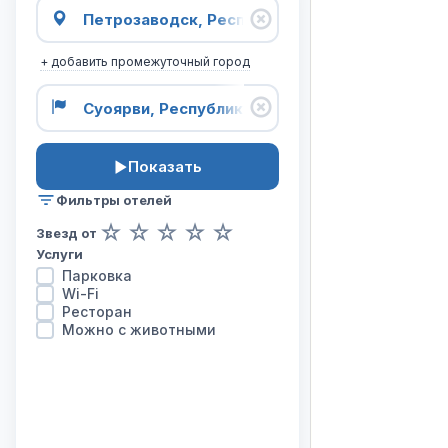
карта
отелей
на
+ добавить промежуточный город
маршруте
из
города
Петрозаводск
в
Показать
город
Суоярви.
Фильтры отелей
☆
☆
☆
☆
☆
Звезд от
Услуги
Парковка
Wi-Fi
Ресторан
Можно с животными