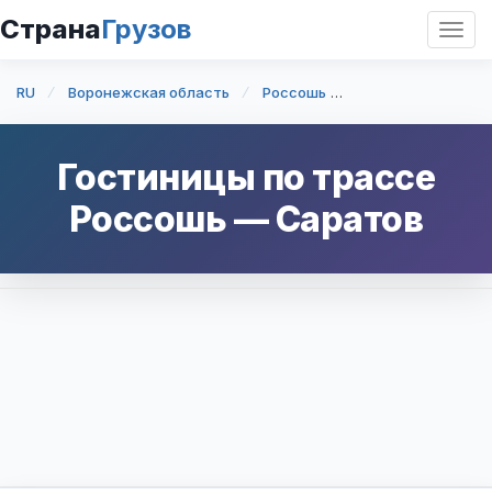
Страна
Грузов
Откр
нави
RU
Воронежская область
Россошь
Россошь — Сарат
Гостиницы по трассе
Россошь
—
Саратов