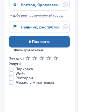
карта
отелей
на
+ добавить промежуточный город
маршруте
из
города
Ростов
в
Показать
город
Нальчик.
Фильтры отелей
☆
☆
☆
☆
☆
Звезд от
Услуги
Парковка
Wi-Fi
Ресторан
Можно с животными