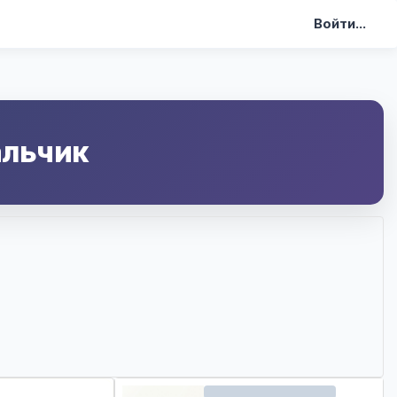
Войти...
альчик