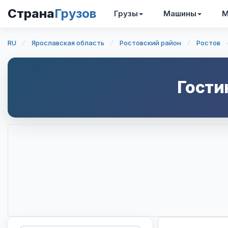
Страна
Грузов
Грузы
Машины
М
RU
Ярославская область
Ростовский район
Ростов
Гости
Интерактивная