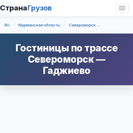
Страна
Грузов
Откр
нави
RU
Мурманская область
Североморск
Североморск
Гостиницы по трассе
Североморск
—
Гаджиево