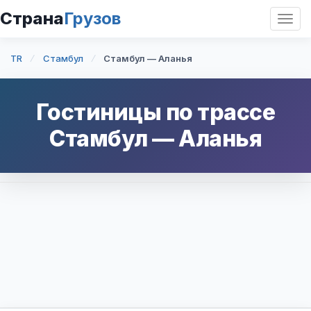
Страна
Грузов
Откр
нави
TR
Стамбул
Стамбул — Аланья
Гостиницы по трассе
Стамбул
—
Аланья