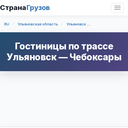
Страна
Грузов
Откр
нави
RU
Ульяновская область
Ульяновск
Ульяновск — Че
Гостиницы по трассе
Ульяновск
—
Чебоксары