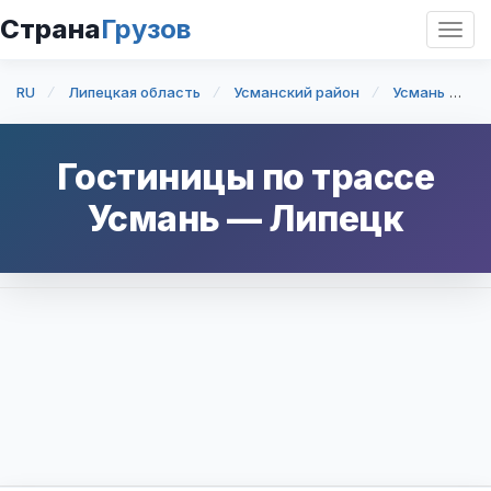
Страна
Грузов
Откр
нави
RU
Липецкая область
Усманский район
Усмань
У
Гостиницы по трассе
Усмань
—
Липецк