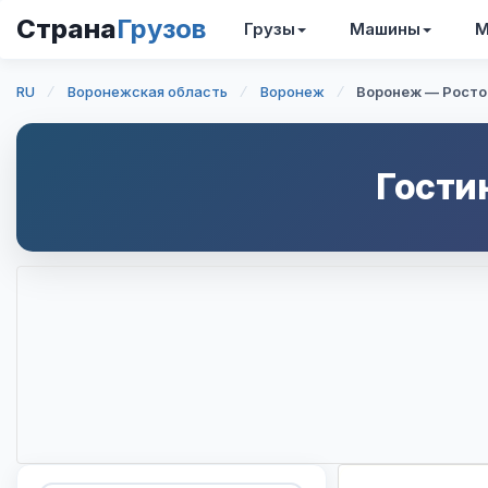
Страна
Грузов
Грузы
Машины
М
RU
Воронежская область
Воронеж
Воронеж — Росто
Гости
Интерактивная