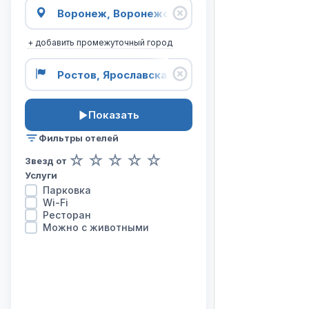
карта
отелей
на
+ добавить промежуточный город
маршруте
из
города
Воронеж
в
Показать
город
Ростов.
Фильтры отелей
☆
☆
☆
☆
☆
Звезд от
Услуги
Парковка
Wi-Fi
Ресторан
Можно с животными