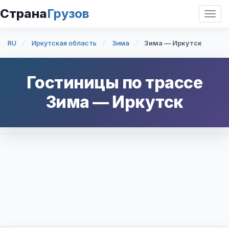
Страна
Грузов
Откр
нави
RU
Иркутская область
Зима
Зима — Иркутск
Гостиницы по трассе
Зима
—
Иркутск