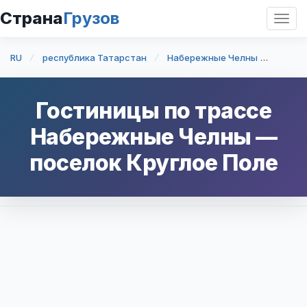
Страна
Грузов
Откр
нави
RU
республика Татарстан
Набережные Челны
Набер
Гостиницы по трассе
Набережные Челны
—
поселок Круглое Поле