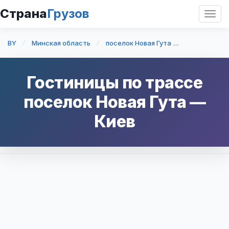
Страна
Грузов
Откр
нави
BY
Минская область
поселок Новая Гута
поселок Нов
Гостиницы по трассе
поселок Новая Гута
—
Киев