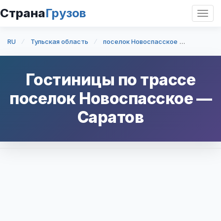
Страна
Грузов
Откр
нави
RU
Тульская область
поселок Новоспасское
поселок
Гостиницы по трассе
поселок Новоспасское
—
Саратов