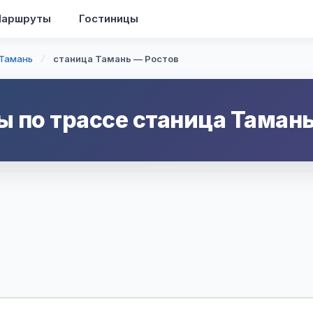
аршруты
Гостиницы
 Тамань
станица Тамань — Ростов
ы по трассе
станица Таман