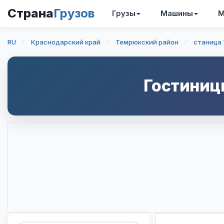
Страна
Грузов
Грузы
Машины
М
RU
Краснодарский край
Темрюкский район
станица
Гостиниц
Интерактивная