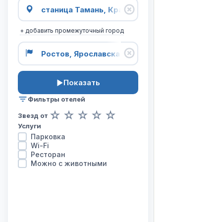
карта
отелей
на
+ добавить промежуточный город
маршруте
из
города
станица
Тамань
Показать
в
город
Фильтры отелей
Ростов.
☆
☆
☆
☆
☆
Звезд от
Услуги
Парковка
Wi-Fi
Ресторан
Можно с животными