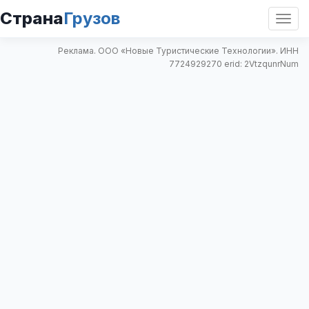
Страна
Грузов
Откр
нави
Реклама. ООО «Новые Туристические Технологии». ИНН
7724929270 erid: 2VtzqunrNum