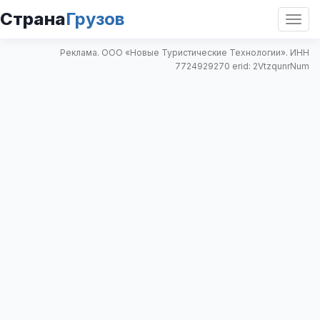
Страна
Грузов
Откр
нави
Реклама. ООО «Новые Туристические Технологии». ИНН
7724929270 erid: 2VtzqunrNum