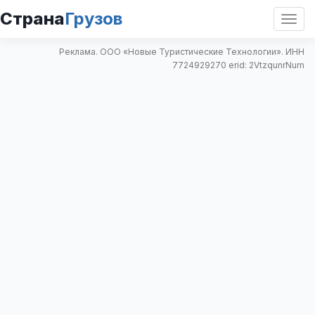
Страна
Грузов
Откр
нави
Реклама. ООО «Новые Туристические Технологии». ИНН
7724929270 erid: 2VtzqunrNum