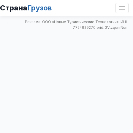
Страна
Грузов
Откр
нави
Реклама. ООО «Новые Туристические Технологии». ИНН
7724929270 erid: 2VtzqunrNum