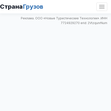
Страна
Грузов
Откр
нави
Реклама. ООО «Новые Туристические Технологии». ИНН
7724929270 erid: 2VtzqunrNum