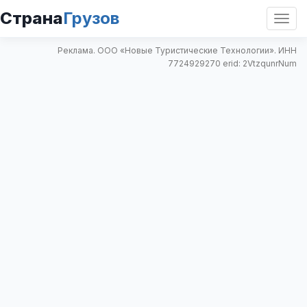
Страна
Грузов
Откр
нави
Реклама. ООО «Новые Туристические Технологии». ИНН
7724929270 erid: 2VtzqunrNum