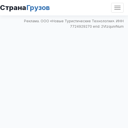
Страна
Грузов
Откр
нави
Реклама. ООО «Новые Туристические Технологии». ИНН
7724929270 erid: 2VtzqunrNum