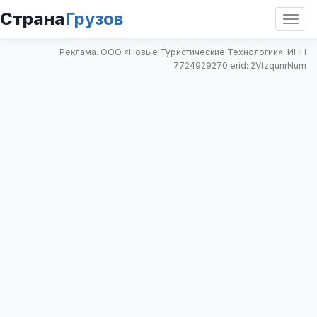
Страна
Грузов
Откр
нави
Реклама. ООО «Новые Туристические Технологии». ИНН
7724929270 erid: 2VtzqunrNum