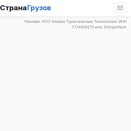
Страна
Грузов
Откр
нави
Реклама. ООО «Новые Туристические Технологии». ИНН
7724929270 erid: 2VtzqunrNum