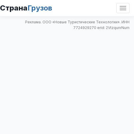
Страна
Грузов
Откр
нави
Реклама. ООО «Новые Туристические Технологии». ИНН
7724929270 erid: 2VtzqunrNum