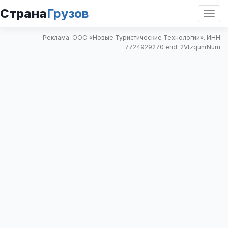
Страна
Грузов
Откр
нави
Реклама. ООО «Новые Туристические Технологии». ИНН
7724929270 erid: 2VtzqunrNum