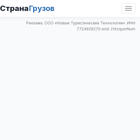
Страна
Грузов
Откр
нави
Реклама. ООО «Новые Туристические Технологии». ИНН
7724929270 erid: 2VtzqunrNum