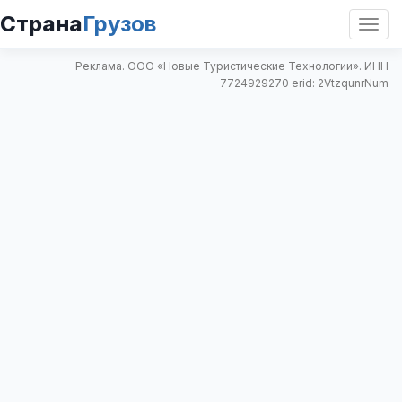
Страна
Грузов
Откр
нави
Реклама. ООО «Новые Туристические Технологии». ИНН
7724929270 erid: 2VtzqunrNum