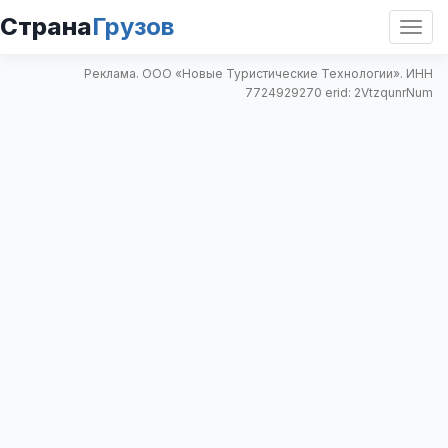
Страна
Грузов
Откр
нави
Реклама. ООО «Новые Туристические Технологии». ИНН
7724929270 erid: 2VtzqunrNum