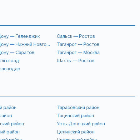
Дону — Геленджик
Сальск — Ростов
Дону — Нижний Новгород
Таганрог — Ростов
Дону — Саратов
Таганрог — Москва
олгоград
Шахты — Ростов
раснодар
й район
Тарасовский район
район
Тацинский район
ский район
Усть-Донецкий район
ий район
Целинский район
кий район
Цимлянский район