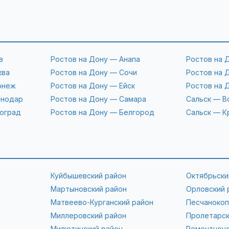
в
Ростов на Дону — Анапа
Ростов на 
ква
Ростов на Дону — Сочи
Ростов на 
онеж
Ростов на Дону — Ейск
Ростов на 
снодар
Ростов на Дону — Самара
Сальск — В
гоград
Ростов на Дону — Белгород
Сальск — К
Куйбышевский район
Октябрьски
Мартыновский район
Орловский 
Матвеево-Курганский район
Песчанокоп
Миллеровский район
Пролетарск
Милютинский район
Ремонтненс