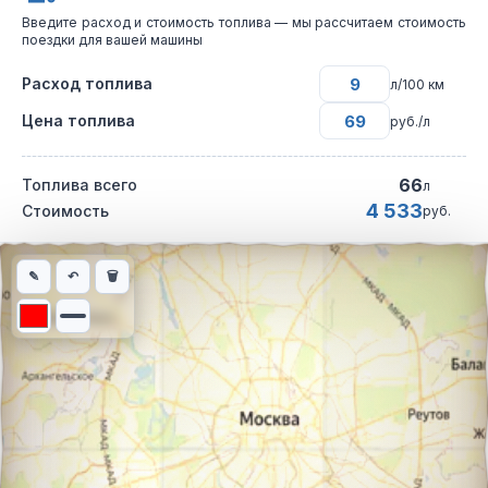
Введите расход и стоимость топлива — мы рассчитаем стоимость
поездки для вашей машины
Расход топлива
л/100 км
Цена топлива
руб./л
66
Топлива всего
л
4 533
Стоимость
руб.
Интерактивная карта автомобильного маршрута из города Аба
✎
↶
🗑