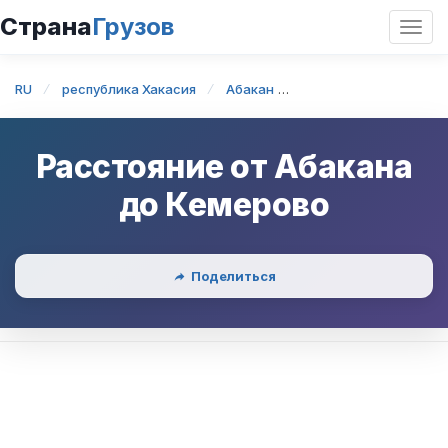
Страна
Грузов
Откр
нави
RU
республика Хакасия
Абакан
Абакан — Кемерово
Расстояние от
Абакана
до
Кемерово
Поделиться