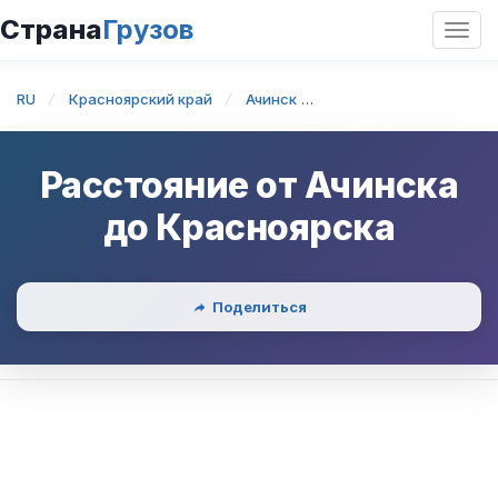
Страна
Грузов
Откр
нави
RU
Красноярский край
Ачинск
Ачинск — Красноярск
Расстояние от
Ачинска
до
Красноярска
Поделиться