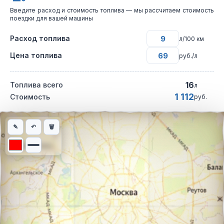
Введите расход и стоимость топлива — мы рассчитаем стоимость
поездки для вашей машины
Расход топлива
л/100 км
Цена топлива
руб./л
16
Топлива всего
л
1 112
Стоимость
руб.
Интерактивная карта автомобильного маршрута из города Ачи
✎
↶
🗑