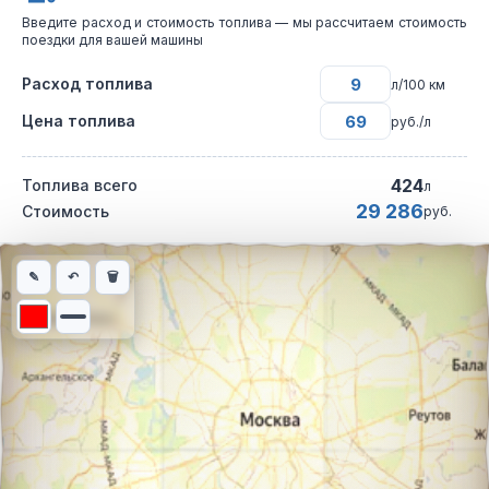
Введите расход и стоимость топлива — мы рассчитаем стоимость
поездки для вашей машины
Расход топлива
л/100 км
Цена топлива
руб./л
424
Топлива всего
л
29 286
Стоимость
руб.
Интерактивная карта автомобильного маршрута из города Агой
✎
↶
🗑