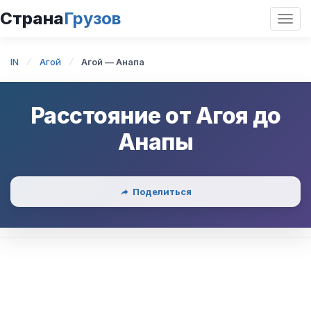
Страна
Грузов
Откр
нави
IN
Агой
Агой — Анапа
Расстояние от
Агоя
до
Анапы
Поделиться