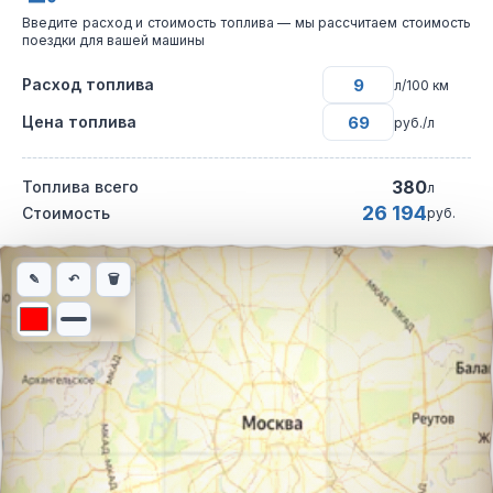
Введите расход и стоимость топлива — мы рассчитаем стоимость
поездки для вашей машины
Расход топлива
л/100 км
Цена топлива
руб./л
380
Топлива всего
л
26 194
Стоимость
руб.
Интерактивная карта автомобильного маршрута из города Агой
✎
↶
🗑