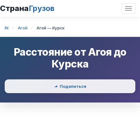
Страна
Грузов
Откр
нави
IN
Агой
Агой — Курск
Расстояние от
Агоя
до
Курска
Поделиться